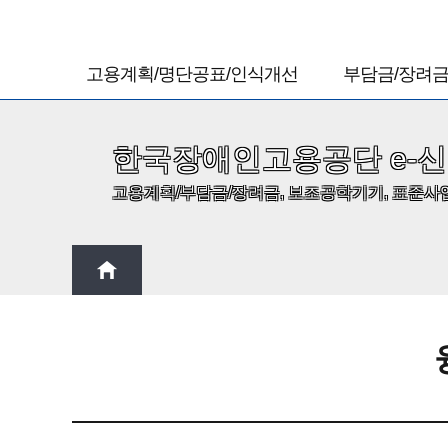
고용계획/명단공표/인식개선
부담금/장려금
고용계획 및 실시상황보고
고용부담금
고용계획 및 실시상황보고
고용부담금 신고
한국장애인고용공단 e-
신고서 삭제 신청서
고용부담금 수정신고
고용계획/부담금/장려금, 보조공학기기, 표준사
장애인근로자 장애정보 확인 신청
고용부담금 삭제 신청
장애인근로자 장애정보 확인 신청
수정신고서 삭제 신청
삭제
고지서 출력
0원고지서 출력
명단공표
고용부담금연체금결
직장 내 장애인 인식개선교육 결과보고
자회사형표준사업장 
고용장려금
고용장려금 신청
고용장려금 신청서 삭
통지서 출력