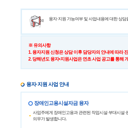
고용개선장려금
고용개선장려금 신청
융자·지원 가능여부 및 사업내용에 대한 상
고용개선장려금 삭제 
통지서 출력
연계고용
※ 유의사항
연계고용 부담금 감면
1. 융자지원 신청은 상담 이후 담당자의 안내에 따라 
연계고용 부담금 감면
2. 당해년도 융자•지원사업은 연초 사업 공고를 통해 
연계고용 대상사업장 
연계고용 알선 게시판
국가지자체 부담금 연
융자·지원 사업 안내
장애인고용시설자금 융자
사업주에게 장애인고용과 관련된 작업시설·부대시설·편의
의무가 발생합니다.