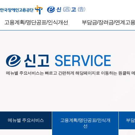
고용계획/명단공표/인식개선
부담금/장려금/연계고
고용계획 및 실시상황보고
고용부담금
고용계획 및 실시상황보고
고용부담금 신고
신고서 삭제 신청서
고용부담금 수정신고
장애인근로자 장애정보 확인 신청
고용부담금 삭제 신청
장애인근로자 장애정보 확인 신청
수정신고서 삭제 신청
삭제
메뉴별 주요서비스는 빠르고 간편하게 해당페이지로 이동하는 원클릭 
고지서 출력
0원고지서 출력
명단공표
고용부담금연체금결의
직장 내 장애인 인식개선교육 결과보고
자회사형표준사업장 정보 등록
고용장려금
고용장려금 신청
메뉴별 주요서비스
고용계획/명단공표/인식개
부담
고용장려금 신청서 삭제 신청
선
통지서 출력