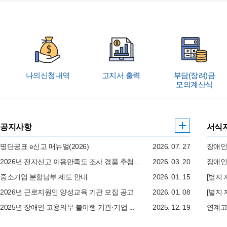
고용개선장려금
빠
고용개선장려금 신청
른
고용개선장려금 삭제 신청
메
통지서 출력
뉴
연계고용
나의신청내역
고지서 출력
부담(장려)금
서
모의계산식
연계고용 부담금 감면신청
비
연계고용 부담금 감면 삭제 신청
스
연계고용 대상사업장 감면정보 등록
연계고용 알선 게시판
공
공지사항
서식
지
국가지자체 부담금 연계고용 감면
사
명단공표 e신고 매뉴얼(2026)
2026. 07. 27
장애인
항
더
2026년 전자신고 이용만족도 조사 경품 추첨...
2026. 03. 20
장애인
보
중소기업 분할납부 제도 안내
2026. 01. 15
[별지 
기
2026년 근로지원인 양성교육 기관 모집 공고
2026. 01. 08
[별지 
2025년 장애인 고용의무 불이행 기관·기업 ...
2025. 12. 19
연계고용