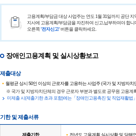
고용개선장려금
고용개선장려금 신청
고용계획/부담금 대상 사업주는 연도 1월 31일까지 공단 지
고용개선장려금 삭제 신청
지사에 고용계획/부담금을 자진하여 신고,납부하여야 합니
오른쪽
'전자신고'
버튼을 클릭하세요.
통지서 출력
연계고용
연계고용 부담금 감면신청
장애인고용계획 및 실시상황보고
연계고용 부담금 감면 삭제 신청
연계고용 대상사업장 감면정보 등록
연계고용 알선 게시판
제출대상
국가지자체 부담금 연계고용 감면
월평균 상시 50인 이상의 근로자를 고용하는 사업주 (국가 및 지방자치
※ 국가 및 지방자치단체의 경우 근로자 부분과 별도로 공무원 고용계
미제출 시(제출기한 초과 포함)에는「장애인고용촉진 및 직업재활법」
기한 및 제출서류
제출기한
전년도 고용계획 실시상황 및 당해연도