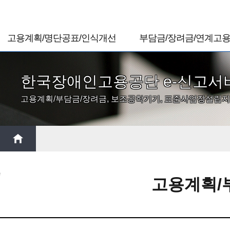
고용계획/명단공표/인식개선
부담금/장려금/연계고
고용계획 및 실시상황보고
고용부담금
고용계획 및 실시상황보고
고용부담금 신고
한국장애인고용공단 e-신고서
신고서 삭제 신청서
고용부담금 수정신고
고용계획/부담금/장려금, 보조공학기기, 표준사업장설립지
장애인근로자 장애정보 확인 신청
고용부담금 삭제 신청
장애인근로자 장애정보 확인 신청
수정신고서 삭제 신청
삭제
고지서 출력
0원고지서 출력
명단공표
고용부담금연체금결의
직장 내 장애인 인식개선교육 결과보고
자회사형표준사업장 정보 등록
HOME > 민간 사업주 >
고용계획/부담금/장려금 신고
고용계획/
고용장려금
고용장려금 신청
고용장려금 신청서 삭제 신청
통지서 출력