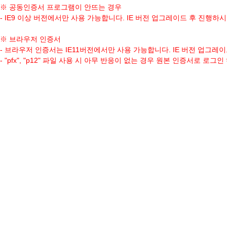
※ 공동인증서 프로그램이 안뜨는 경우
- IE9 이상 버전에서만 사용 가능합니다. IE 버전 업그레이드 후 진행하
※ 브라우저 인증서
- 브라우저 인증서는 IE11버전에서만 사용 가능합니다. IE 버전 업그레
- "pfx", "p12" 파일 사용 시 아무 반응이 없는 경우 원본 인증서로 로그
※ 그외 공동인증서(exe 플러그인 설치)
- 하드디스크, 이동식디스크, 보안토큰 항목이 이에 해당합니다.
- Window7 환경에서는 인터넷 익스플로러(IE)에서만 가능합니다.(크롬,
- "인증서 모듈 기동 시 오류 발생" 문구 시 "제어판 > 프로그램 제거"에서 "K
- 외국산 백신이 설치된 PC의 경우 백신 종료 후 이용합니다.
- 확장자가 "pfx", "p12" 파일의 경우 사용이 불가능하며, 원본 형태의
- 공동인증서 프로그램(
다운로드
)
※ 허용되지 않는 정책의 인증일 경우 보유하신 인증서가 리스트에 뜨지
(예 : 특수목적용(용도제한용))
※ 브라우저 정책 변동으로 인하여 인증서 프로그램을 설치하였음에도 설
- 엣지
설정 → 쿠기 및 사이트 권한 → 사이트 사용 권한 → 모든 사이트 → esi