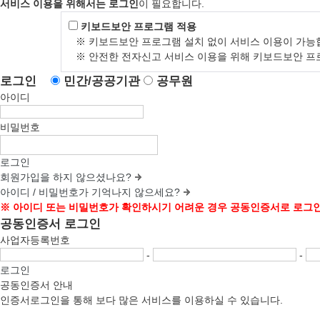
고용장려금 신청서 삭
서비스 이용을 위해서는 로그인
이 필요합니다.
통지서 출력
키보드보안 프로그램 적용
※ 키보드보안 프로그램 설치 없이 서비스 이용이 가능
고용개선장려금
※ 안전한 전자신고 서비스 이용을 위해 키보드보안 프
고용개선장려금 신청
로그인
민간/공공기관
공무원
고용개선장려금 삭제 
아이디
통지서 출력
비밀번호
연계고용
연계고용 부담금 감면
로그인
연계고용 부담금 감면
회원가입을 하지 않으셨나요?
연계고용 대상사업장 
아이디 / 비밀번호가 기억나지 않으세요?
연계고용 알선 게시판
※ 아이디 또는 비밀번호가 확인하시기 어려운 경우 공동인증서로 로그인
국가지자체 부담금 연
공동인증서 로그인
사업자등록번호
-
-
로그인
공동인증서 안내
인증서로그인을 통해 보다 많은 서비스를 이용하실 수 있습니다.