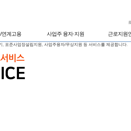
/연계고용
사업주 융자·지원
근로지원
기, 표준사업장설립지원, 사업주융자/무상지원 등 서비스를 제공합니다.
융자·지원 상담신청
근로지원인
근로지원인서비
근로지원인서비
근로지원인 양
보조공학기기
보조공학기기 
보조공학기기 삭
의
정보 등록