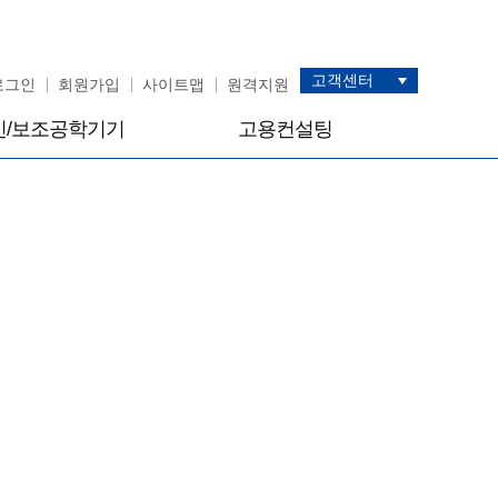
고객센터
로그인
회원가입
사이트맵
원격지원
인/보조공학기기
고용컨설팅
고용컨설팅
스 안내
고용컨설팅안내
스 위탁운영 신청
고용 역량 진단 안내
성교육기관 신청
고용사례·통계
고용가이드
신청
제 신청서