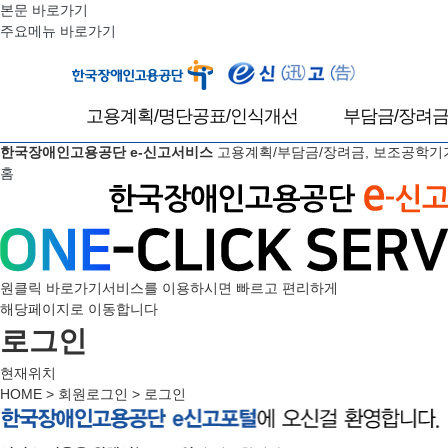
본문 바로가기
주요메뉴 바로가기
고용계획/명단공표/인식개선
부담금/장려금
한국장애인고용공단 e-신고서비스
고용계획/부담금/장려금, 보조공학기
고용계획 및 실시상황보고
고용부담금
홈
고용계획 및 실시상황보고
고용부담금 신고
신고서 삭제 신청서
고용부담금 수정신고
장애인근로자 장애정보 확인 신청
고용부담금 삭제 신청
장애인근로자 장애정보 확인 신청
수정신고서 삭제 신청
삭제
고지서 출력
원클릭 바로가기서비스를 이용하시면 빠르고 편리하게
해당페이지로 이동합니다
0원고지서 출력
명단공표
로그인
고용부담금연체금결
직장 내 장애인 인식개선교육 결과보고
자회사형표준사업장 
현재위치
HOME > 회원로그인 >
로그인
고용장려금
고용장려금 신청