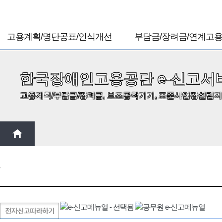
고용계획/명단공표/인식개선
부담금/장려금/연계고
한국장애인고용공단 e-신고서
고용계획/부담금/장려금, 보조공학기기, 표준사업장설립지
HOME > 안내서비스 >
이용안내